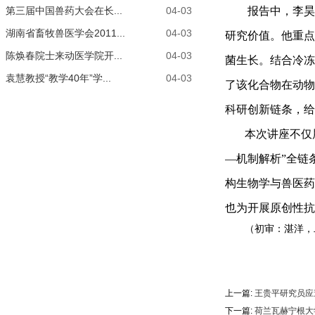
第三届中国兽药大会在长...
04-03
报告中，李昊
湖南省畜牧兽医学会2011...
04-03
研究价值。他重点
陈焕春院士来动医学院开...
04-03
菌生长。结合冷冻
袁慧教授“教学40年”学...
04-03
了该化合物在动物
科研
创新
链条
，
给
本次讲座不仅
—机制解析”全链
构生物学与兽医药
也为
开展原创性抗
（初审：湛洋
上一篇:
王贵平研究员应
下一篇:
荷兰瓦赫宁根大学T