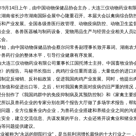
0年9月14日上午，由中国动物保健品协会主办，大连三仪动物药业
在湖南省长沙市湖南国际会展中心隆重召开。本届大会以禽病综合防
新和产业发展。全国各级兽医行政管理、动物疫病防控、动物卫生监
殖企业、各兽医器械与制药设备、宠物用品生产与经营企业相关人员
大会。
始，由中国动物保健品协会蔡尔问常务副理事长致开幕词。湖南农
升兽药行业的整体水平，引导行业健康有序发展。
大连三仪动物药业有限公司董事长江国托博士主持。中国畜牧业协
势》的报告。马秘书长指出，肉鸡行业任重而道远，大量低价的进口
国制定反倾销、反补贴政策，促进我国肉鸡产业发展。同时，他提出
附加值和促进出口等。之后，针对我国禽类面对疫病仍旧严重的情况
授分别作了《我国鸡群中的免疫抑制病及其预防控制》和《家禽主要
究所以及兽药企业的专家分别在两个报告大厅做了多场学术报告，帮
剩问题，全方位服务业内企业，为兽药企业搭建和养殖企业之间的沟
生安全，建立交流信息、共谋发展的平台。大会还将开设禽业和猪业
场等问题提供建议。
业被称为“永远的朝阳行业”，是当前利润增长最快的十大行业之一，据