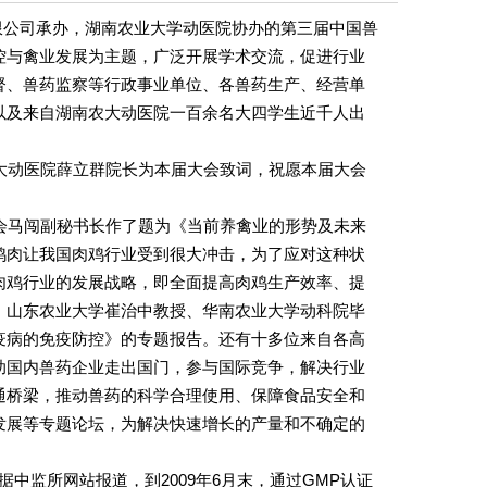
有限公司承办，湖南农业大学动医院协办的第三届中国兽
控与禽业发展为主题，广泛开展学术交流，促进行业
督、兽药监察等行政事业单位、各兽药生产、经营单
以及来自湖南农大动医院一百余名大四学生近千人出
大动医院薛立群院长为本届大会致词，祝愿本届大会
会马闯副秘书长作了题为《当前养禽业的形势及未来
鸡肉让我国肉鸡行业受到很大冲击，为了应对这种状
肉鸡行业的发展战略，即全面提高肉鸡生产效率、提
，山东农业大学崔治中教授、华南农业大学动科院毕
疫病的免疫防控》的专题报告。还有十多位来自各高
助国内兽药企业走出国门，参与国际竞争，解决行业
通桥梁，推动兽药的科学合理使用、保障食品安全和
发展等专题论坛，为解决快速增长的产量和不确定的
中监所网站报道，到2009年6月末，通过GMP认证