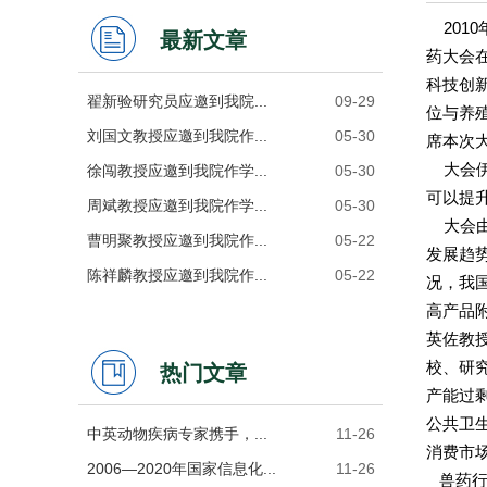
201
最新文章
药大会
科技创
翟新验研究员应邀到我院...
09-29
位与养
刘国文教授应邀到我院作...
05-30
席本次
大会伊
徐闯教授应邀到我院作学...
05-30
可以提
周斌教授应邀到我院作学...
05-30
大会由
曹明聚教授应邀到我院作...
05-22
发展趋
陈祥麟教授应邀到我院作...
05-22
况，我
高产品
英佐教
校、研
热门文章
产能过
公共卫
中英动物疾病专家携手，...
11-26
消费市
2006―2020年国家信息化...
11-26
兽药行