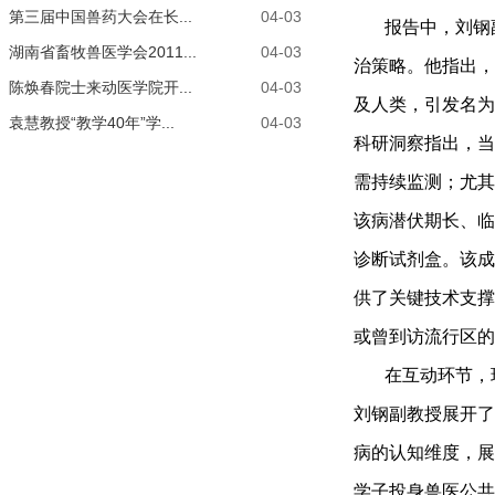
第三届中国兽药大会在长...
04-03
报告中，刘钢
湖南省畜牧兽医学会2011...
04-03
治策略。他
指出
，
陈焕春院士来动医学院开...
04-03
及人类，引发名为
袁慧教授“教学40年”学...
04-03
科研洞察指出，当
需持续监测；尤其
该病潜伏期长、临
诊断试剂盒。该成
供了关键技术
支撑
或曾到访
流行区的
在
互动环节，
刘钢副教授
展开了
病的认知维度，
展
学子投身
兽医公共