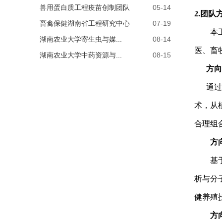
兽用蛋白质工程疫苗创制团队
05-14
2.
团队
畜禽保健湖南省工程研究中心
07-19
本工程
湖南农业大学寄生虫与媒...
08-14
医、畜
湖南农业大学中药资源与...
08-15
方向
通过
术，从
合理组
方
基
析与分
健养殖
方