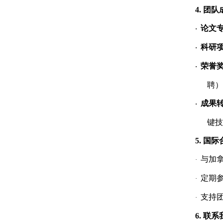
4. 团
论文
·
科研
·
荣誉
·
聘）
成果
·
键技
5
. 国
与加
·
定期
·
支持
·
6
.
联系