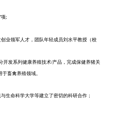
项;
技创业领军人才
，
团队年轻成员
刘水平教授（校
分开发系列健康养殖
技术
/产品，
完成保健养猪关
用于
畜禽养殖
领域。
境与生命科学大学等建立了密切的科研合作；