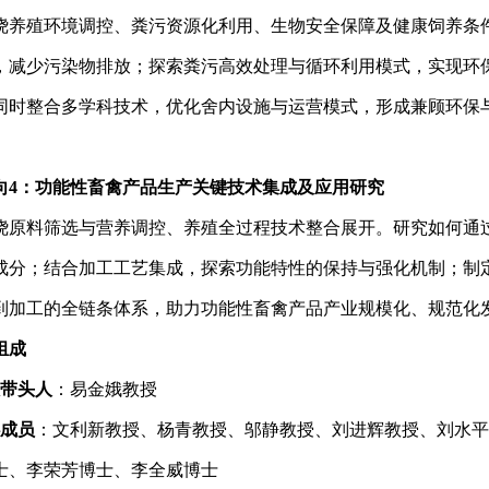
绕养殖环境调控、粪污资源化利用、生物安全保障及健康饲养条
，减少污染物排放；探索粪污高效处理与循环利用模式，实现环
同时整合多学科技术，优化舍内设施与运营模式，形成兼顾环保
。
向
4
：
功能性畜禽产品生产关键技术集成及应用研究
绕原料筛选与营养调控、养殖全过程技术整合展开。研究如何通
成分；结合加工工艺集成，探索功能特性的保持与强化机制；制
到加工的全链条体系，助力功能性畜禽产品产业规模化、规范化
组成
带头人
：
易金娥
教授
成员
：
文利新
教授、
杨青教授
、
邬静教授、刘进辉
教授、
刘水平
士、李荣芳博士、李全威博士