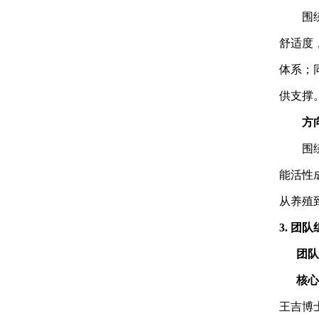
围
舒适度
体系；
供支撑
方
围
能活性
从养殖
3.
团队
团队
核心
王吉博