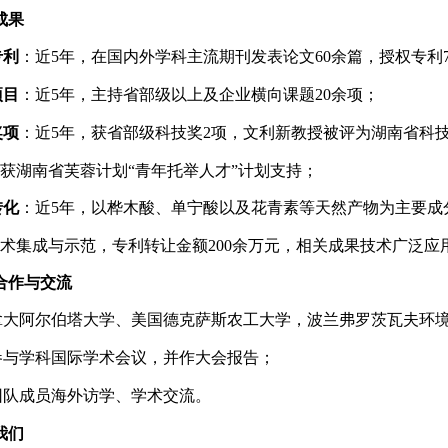
队成果
专利
：
近
5年，在国内外学科主流期刊发表论文60余篇，授权专利7
项目
：
近
5年
，
主持
省部级以上及
企业横向课题
20余
项；
奖项
：
近
5年
，
获省部级科技奖
2
项，
文利新教授被评为湖南省
科
获
湖南省芙蓉计划
“
青年托举
人才”计划支持；
转化
：
近
5年
，
以桦木酸、单宁酸以及花青素等天然产物为主要成
术集成与示范，专利转让金额
200余万元，相关成果技术
广泛
应
际合作与交流
拿大阿尔伯塔大学、
美国德克萨斯农工大学，
波兰弗罗茨瓦夫环
参与
学科
国际学术会议
，并作大会报告
；
团队成员海外访学、学术交流。
我们