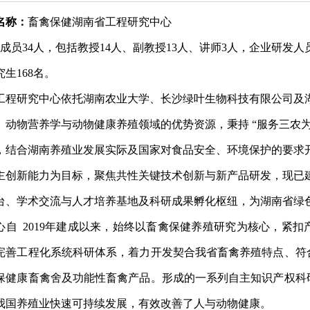
名称：
畜禽保健湖南省工程研究中心
成员
34
人，包括教授
14
人、副教授
13
人、讲师
3
人
，
企业研发人
究生
168
名。
工程研究
中心依托湖南农业大学、长沙绿叶生物科技有限公司及
、动物营养学与动物健康养殖领域的优势资源，秉持
“服务三农
，结合湖南养殖业发展实际及国家对食品安全、环境保护的要求
主创新能力为目标，聚焦共性关键技术创新与新产品研发，现已
台、学术交流与人才培养基地及科研成果孵化枢纽，为湖南省绿
心自
2019
年建成以来，始终以畜禽保健养殖研究为核心，紧扣
完善工程化系统科研体系，着力开发契合我省畜禽养殖特点、符
保健康畜禽舍及功能性畜禽产品。形成的一系列自主知识产权科
我国养殖业快速可持续发展，有效改善
了人与动物健康。