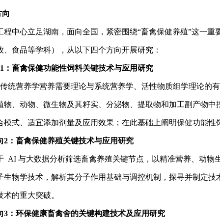
方向
中心立足湖南，面向全国，
紧密围绕
“畜禽保健养殖”这一
牧、食品等学科），从以下四个方向开展研究：
1：
畜禽保健功能性饲料关键技术与应用研究
传统营养学营养需要理论与系统营养学、活性物质组学理论的有
植物、动物、微生物及其籽实、分泌物、提取物和加工副产物中
合模式、适宜添加剂量及应用效果；在此基础上阐明保健功能性
向
2：
畜禽保健养殖关键技术与应用研究
于
AI 与大数据分析筛选
畜禽
养殖关键节点
，
以精准营养、动物
子生物学技术，解析其分子作用基础与调控机制，探寻并制定技
技术的重大突破。
向
3：
环保健康畜禽舍的关键构建技术及应用
研究