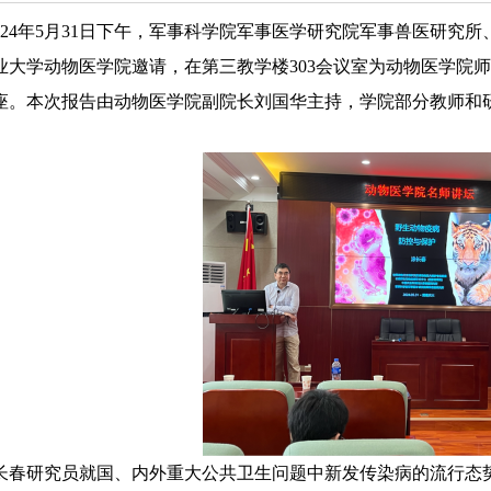
024年5月
31
日
下
午，
军事科学院军事医学研究院军事兽医研究所
业大学动物医学院邀请，在第三教学楼
303会议室为动物医学院
座
。本次报告由
动物医学院副院长刘国华
主持，学院部分教师和
长春研究员就国、内外重大公共卫生问题中新发传染病的流行态