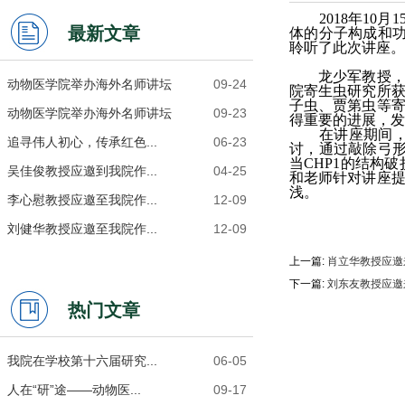
2018
年
10
月
1
最新文章
体的分子构成和
聆听了此次讲座。
龙少军教授
动物医学院举办海外名师讲坛
09-24
院寄生虫研究所
子虫、贾第虫等
动物医学院举办海外名师讲坛
09-23
得重要的进展，发
在讲座期间
追寻伟人初心，传承红色...
06-23
讨，通过敲除弓
当
CHP1
的结构破
吴佳俊教授应邀到我院作...
04-25
和老师针对讲座
浅。
李心慰教授应邀至我院作...
12-09
刘健华教授应邀至我院作...
12-09
上一篇:
肖立华教授应邀
下一篇:
刘东友教授应邀
热门文章
我院在学校第十六届研究...
06-05
人在“研”途——动物医...
09-17