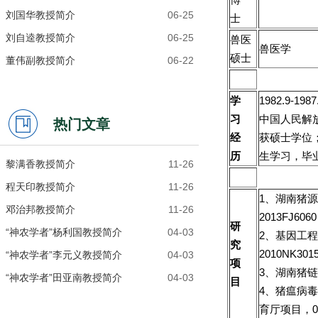
刘国华教授简介
06-25
士
刘自逵教授简介
06-25
兽医
兽医学
硕士
董伟副教授简介
06-22
学
1982.9-
习
中国人民解
热门文章
经
获硕士学位；
历
生学习，毕
黎满香教授简介
11-26
程天印教授简介
11-26
1、湖南猪
邓治邦教授简介
11-26
2013FJ606
研
“神农学者”杨利国教授简介
04-03
2、基因工程抗
究
2010NK301
“神农学者”李元义教授简介
04-03
项
3、湖南猪链
“神农学者”田亚南教授简介
04-03
目
4、猪瘟病
育厅项目，06