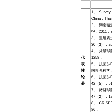
1、 Survey o
China，Tha
2、 湖南
报，2011，3
3、 重组表
30（3）：20
4、 粪肠球
代
1258；
表
5、 抗菌肽
性
国兽医科学，2
论
6、 抗菌肽D
著
42（5）：51
7、 猪链球
47（2）：12
8、 CRI
86；