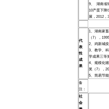
9、 湖南省
10产蛋下降
展，2012，
1、湖南家
（7），199
代
2、鸡新城
表
3、教学、
性
学成果三等奖
成
4、规模化
果
奖（7），20
5、简易节能
备
注：
社
会
兼