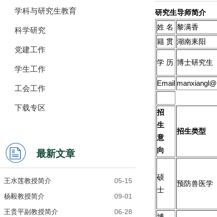
学科与研究生教育
研究生导师简介
姓 名
黎满香
科学研究
籍 贯
湖南耒阳
党建工作
学 历
博士研究生
学生工作
Email
manxiangl@
工会工作
下载专区
招
生
招生类型
意
向
最新文章
硕
王水莲教授简介
05-15
预防兽医学
士
杨毅教授简介
09-01
王贵平副教授简介
06-28
博